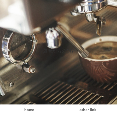
還暦からのDIY
home
other link