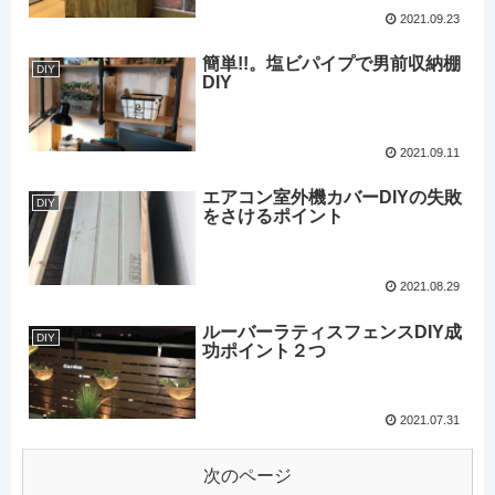
2021.09.23
簡単!!。塩ビパイプで男前収納棚
DIY
DIY
2021.09.11
エアコン室外機カバーDIYの失敗
DIY
をさけるポイント
2021.08.29
ルーバーラティスフェンスDIY成
DIY
功ポイント２つ
2021.07.31
次のページ