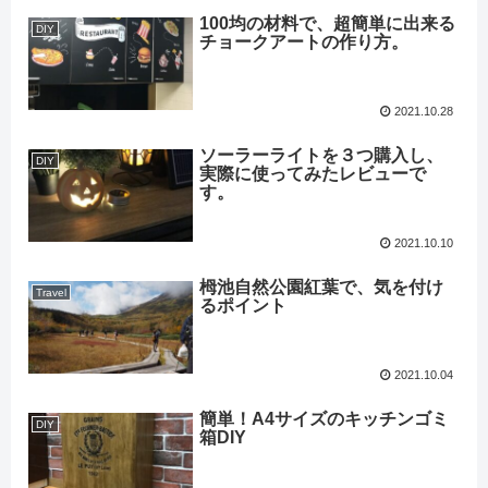
100均の材料で、超簡単に出来る
DIY
チョークアートの作り方。
2021.10.28
ソーラーライトを３つ購入し、
DIY
実際に使ってみたレビューで
す。
2021.10.10
栂池自然公園紅葉で、気を付け
Travel
るポイント
2021.10.04
簡単！A4サイズのキッチンゴミ
DIY
箱DIY