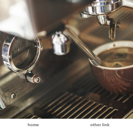
還暦からのDIY
home
other link