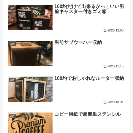
100均だけで出来るかっこいい男
DIY
前キャスター付きゴミ箱
2020.12.08
男前サブウーハー収納
DIY
2020.11.15
100均でおしゃれなルーター収納
DIY
2020.10.31
コピー用紙で超簡単ステンシル
DIY