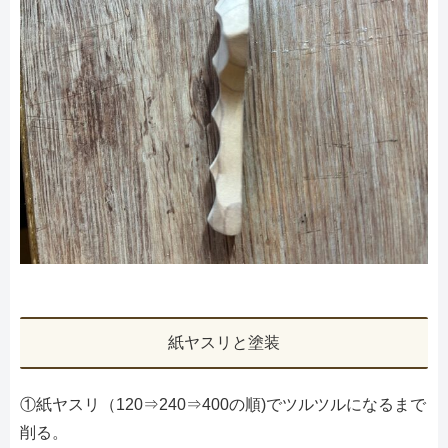
紙ヤスリと塗装
①紙ヤスリ（120⇒240⇒400の順)でツルツルになるまで
削る。