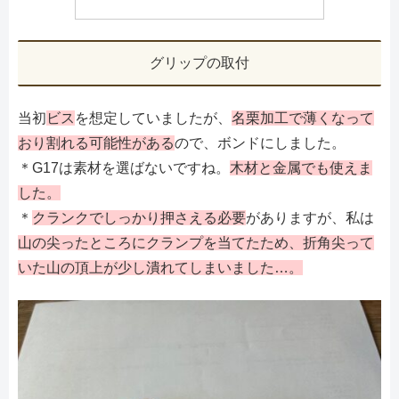
グリップの取付
当初
ビス
を想定していましたが、
名栗加工で薄くなって
おり割れる可能性がある
ので、ボンドにしました。
＊G17は素材を選ばないですね。
木材と金属でも使えま
した。
＊
クランクでしっかり押さえる必要
がありますが、私は
山の尖ったところにクランプを当てたため、折角尖って
いた山の頂上が少し潰れてしまいました…。