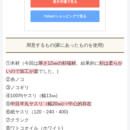
楽天市場で見る
Yahoo!ショッピングで見る
用意するもの(家にあったものを使用)
①木材（今回は
厚さ12㎜の杉端材
。結果的に
杉は柔らか
いので加工が楽
でした。)
②糸ノコ
③ノコギリ
④100均ヤスリ（幅13㎜)
⑤
中目半丸ヤスリ（幅20㎜)⇒中心的存在
⑥紙ヤスリ（120・240・400)
⑦クランク
⑧ワトコオイル（ホワイト)