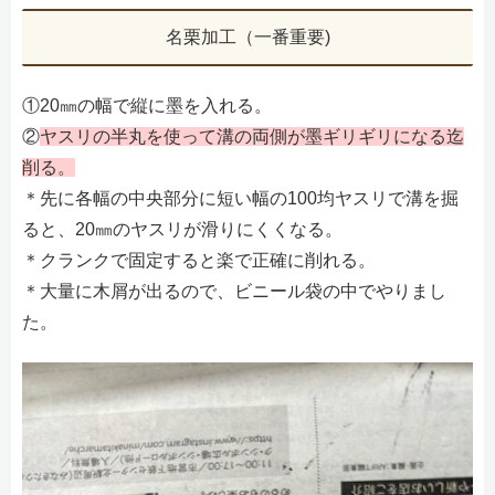
名栗加工（一番重要)
①20㎜の幅で縦に墨を入れる。
②
ヤスリの半丸を使って溝の両側が墨ギリギリになる迄
削る。
＊先に各幅の中央部分に短い幅の100均ヤスリで溝を掘
ると、20㎜のヤスリが滑りにくくなる。
＊クランクで固定すると楽で正確に削れる。
＊大量に木屑が出るので、ビニール袋の中でやりまし
た。