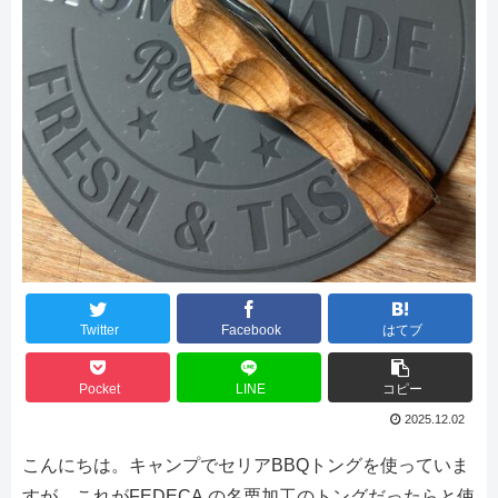
Twitter
Facebook
はてブ
Pocket
LINE
コピー
2025.12.02
こんにちは。キャンプでセリアBBQトングを使っていま
すが、これがFEDECA の名栗加工のトングだったらと使