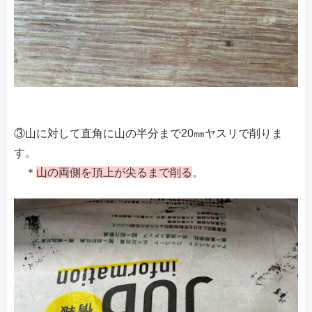
③山に対して直角に山の半分まで20㎜ヤスリで削りま
す。
＊
山の両側を頂上が尖るまで削る
。