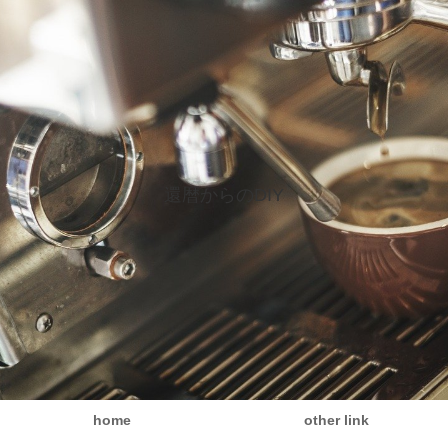
還暦からのDIY
home
other link