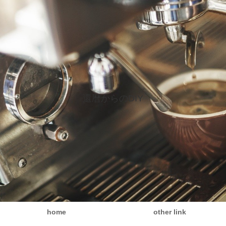
還暦からのDIY
home
other link