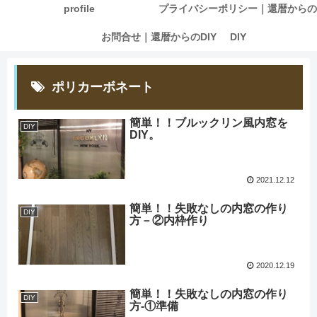
profile
プライバシーポリシー｜還暦からの
お問合せ｜還暦からのDIY
DIY
ポリカーボネート
簡単！！ブルックリン風内窓を
DIY
DIY。
2021.12.12
簡単！！失敗なしの内窓の作り
DIY
方－②内枠作り
2020.12.19
簡単！！失敗なしの内窓の作り
DIY
方‐①準備