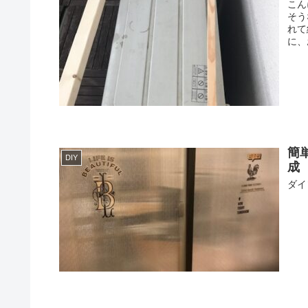
こん
そう
れて
に、
簡
DIY
成
ダイ