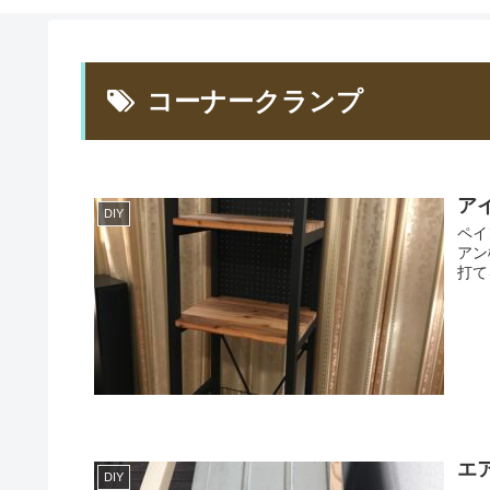
コーナークランプ
ア
DIY
ペイ
アン
打て
エ
DIY