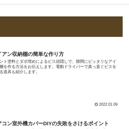
還暦からのDI
イアン収納棚の簡単な作り方
ント塗料とダボ埋めによるビス頭隠しで、隙間にピッタリなアイ
棚を作る方法をお伝えします。電動ドライバーで真っ直ぐビスを
る道具も紹介します。
2022.01.09
アコン室外機カバーDIYの失敗をさけるポイント