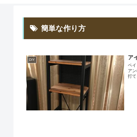
簡単な作り方
ア
DIY
ペイ
アン
打て