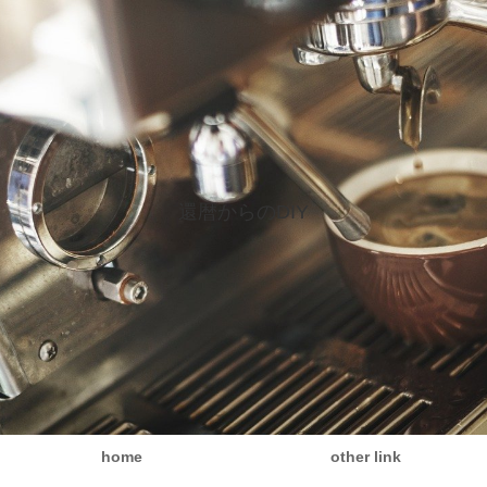
還暦からのDIY
home
other link