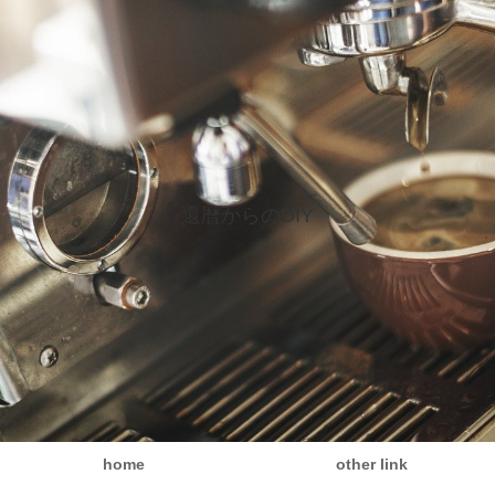
還暦からのDIY
home
other link