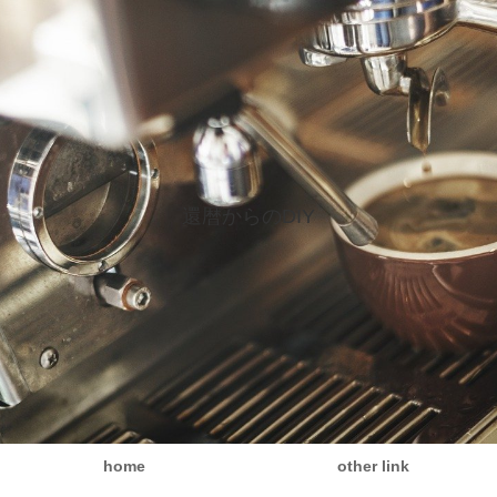
還暦からのDIY
home
other link